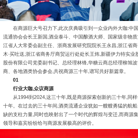
在商源巨大号召力下,此次庆典吸引到一众业内外大咖:中
流通协会会长王新国,酒业泰斗、中国酿酒大师、国家级非物质
江省人大常委会副主任、浙商发展研究院院长王永昌,浙江省
木·买吐送,浙江省商务厅商贸运行处处长王炜,新疆伊力特实业
股份有限公司党委副书记、总经理林锋,华糖云商总经理柳旭波
商、各地酒类协会参会,共祝商源三十年,谱写共好新篇章。
01
行业大咖,众议商源
从1994到2024,这三十年,既是商源探索创新的三十年,
十年。在过去的三十年间,酒类流通企业犹如一艘艘勇猛的航船
缺的支柱力量,同时也映射出了一个时代的辉煌与变迁,而商源
领导和嘉宾纷纷给与商源发展极高的评价。