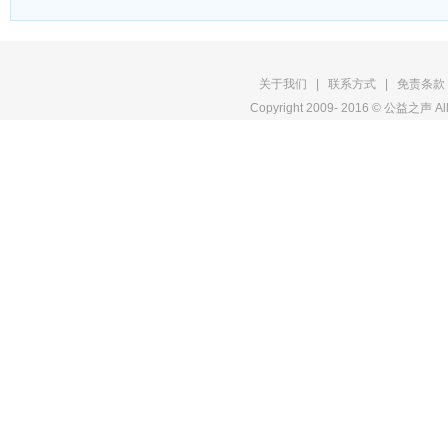
版
关于我们
|
联系方式
|
免责条款
Copyright 2009- 2016 © 公益之声 All
权
申
明