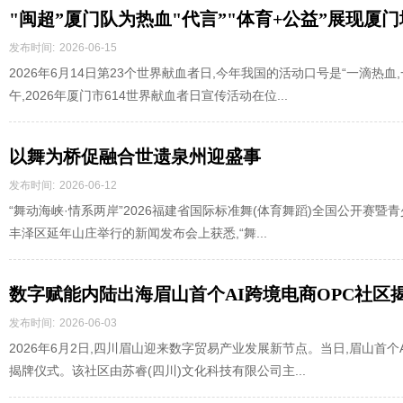
"闽超”厦门队为热血"代言”"体育+公益”展现厦
发布时间:
2026-06-15
2026年6月14日第23个世界献血者日,今年我国的活动口号是“一滴热血,
午,2026年厦门市614世界献血者日宣传活动在位...
以舞为桥促融合世遗泉州迎盛事
发布时间:
2026-06-12
“舞动海峡·情系两岸”2026福建省国际标准舞(体育舞蹈)全国公开赛暨
丰泽区延年山庄举行的新闻发布会上获悉,“舞...
数字赋能内陆出海眉山首个AI跨境电商OPC社区
态
发布时间:
2026-06-03
2026年6月2日,四川眉山迎来数字贸易产业发展新节点。当日,眉山首个
揭牌仪式。该社区由苏睿(四川)文化科技有限公司主...