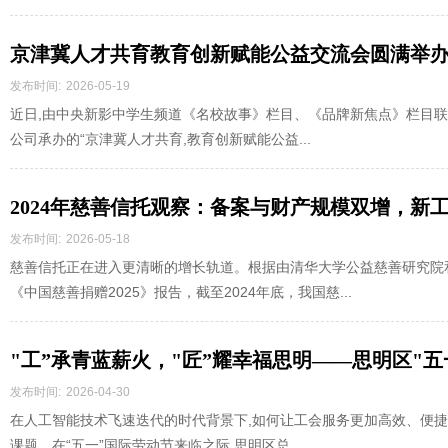
京津冀人才共育教育创新赋能公益交流会圆满举
发布时间:
2026-05-19
近日,由中央新影中学生频道《名校故事》栏目、《品牌新焦点》栏目联合
公司承办的“京津冀人才共育,教育创新赋能公益...
2024年慈善信托观察：备案与财产规模双增，新
发布时间:
2026-05-18
慈善信托正在进入更清晰的增长轨道。根据由清华大学公益慈善研究院
《中国慈善捐赠2025》报告，截至2024年底，我国慈...
"工”承青蓝薪火，"匠”耀幸福思明——思明区"
工会数智化应用场景发布圆满举行
发布时间:
2026-04-30
在人工智能技术飞速迭代的时代背景下,如何让工会服务更加高效、便捷
课题。在“五一”国际劳动节来临之际,思明区总...