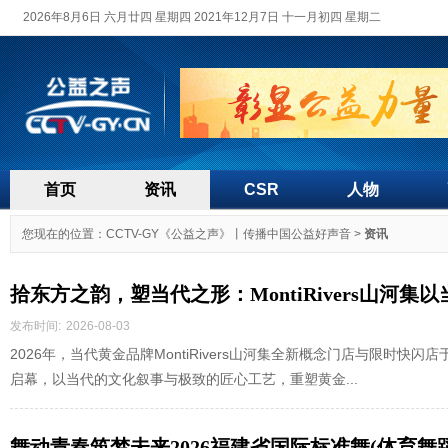
2026年8月6日 六月廿四 星期四 2021年12月7日 十一月初四 星期二
首页
资讯
CSR
人物
您现在的位置：
CCTV-GY《公益之声》丨传播中国公益好声音
>
资讯
拾东方之韵，塑当代之形：MontiRivers山河
发布时间:
2026-08-03
2026年，当代黄金品牌MontiRivers山河集全新概念门店与限时快闪
启幕，以当代的文化叙事与极致的匠心工艺，重塑黄金...
舞动青春筑梦未来2026福建省国际标准舞(体育舞