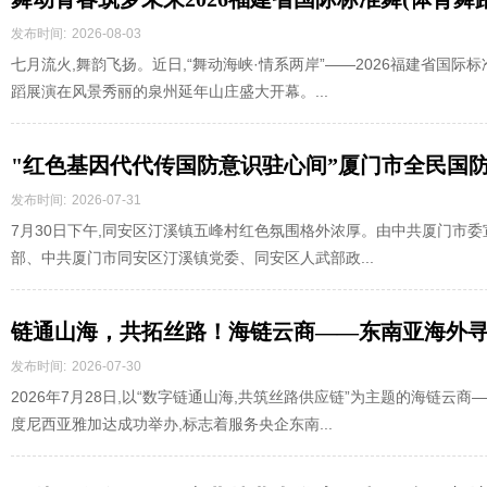
展演盛大启幕
发布时间:
2026-08-03
七月流火,舞韵飞扬。近日,“舞动海峡·情系两岸”——2026福建省国际
蹈展演在风景秀丽的泉州延年山庄盛大开幕。...
"红色基因代代传国防意识驻心间”厦门市全民国
发布时间:
2026-07-31
7月30日下午,同安区汀溪镇五峰村红色氛围格外浓厚。由中共厦门市委
部、中共厦门市同安区汀溪镇党委、同安区人武部政...
链通山海，共拓丝路！海链云商——东南亚海外
航
发布时间:
2026-07-30
2026年7月28日,以“数字链通山海,共筑丝路供应链”为主题的海链
度尼西亚雅加达成功举办,标志着服务央企东南...