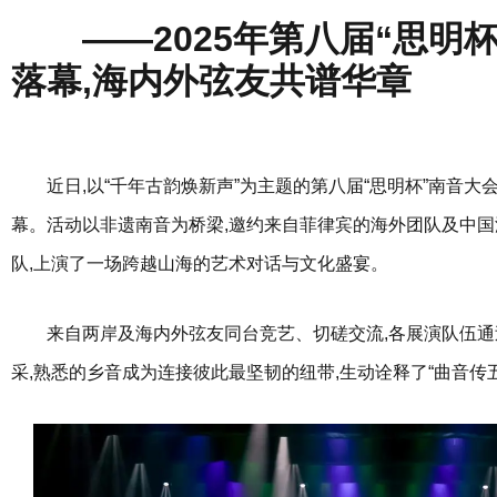
——2025年第八届“思明
落幕,海内外弦友共谱华章
近日,以“千年古韵焕新声”为主题的第八届“思明杯”南音
幕。活动以非遗南音为桥梁,邀约来自菲律宾的海外团队及中
队,上演了一场跨越山海的艺术对话与文化盛宴。
来自两岸及海内外弦友同台竞艺、切磋交流,各展演队伍
采,熟悉的乡音成为连接彼此最坚韧的纽带,生动诠释了“曲音传