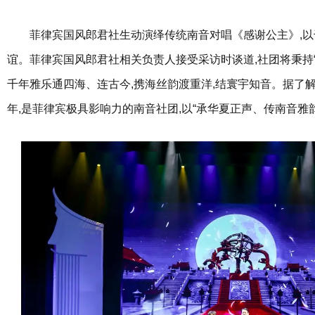
菲律宾国风郎君社生动演绎传统南音对唱《感谢公主》,
谊。菲律宾国风郎君社相关负责人接受采访时谈道,社团将秉持“
千年雅乐通四海、连古今,携海丝韵渡重洋,结寰宇知音。据了解,
年,是菲律宾极具影响力的南音社团,以“承华夏正声、传南音雅