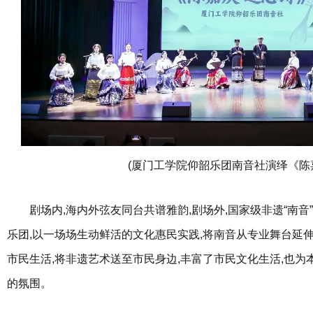
(厦门工学院仰韶乐团南音社演绎《陈嘉
剧场内,海内外弦友同台共谱雅韵,剧场外,国家级非遗“南
乐团,以一场场生动鲜活的文化惠民实践,将南音从专业舞台延
市民生活,将非遗艺术送至市民身边,丰富了市民文化生活,也为
的氛围。