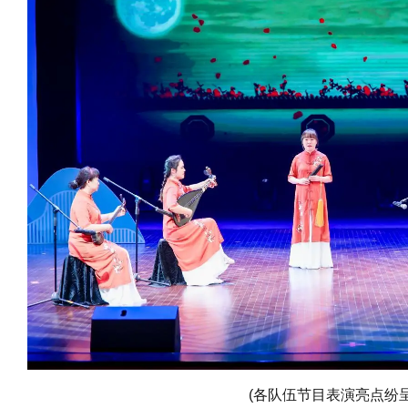
(各队伍节目表演亮点纷呈