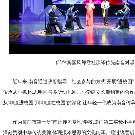
(菲律宾国风郎君社演绎传统南音对唱
近年来,南音通过政府指导、社会参与的方式,开展“进校园”
传承从小抓起,思明区与多所幼儿园、小学建立长期稳定的合作教
从“非遗进校园”到“非遗在校园”的深化,让年轻一代成为南音传
作为厦门市第一所“南音传习基地”学校,厦门第二实验小学
深刻赞颂中华传统美德,体现报本思源的文化内涵。通过锐意创