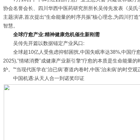
协会名誉会长、四川华西中医药研究所所长吴传先发表《吴氏
主题演讲,首次提出“生命能量的时序共振”核心理念,为四川打造
智慧。
全球疗愈产业:精神健康危机催生新刚需
吴传先开篇以数据锚定产业风口:
全球超10亿人受焦虑抑郁困扰,中国失眠率达38%,中国疗愈市
2025),"情绪消费"成健康产业新引擎“疗愈的本质是生命能量
炉。”“当现代医学在‘治已病’赛道内卷时,中医‘治未病’的时空
中国机遇:从天人合一到诺奖印证