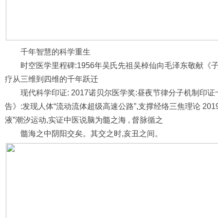
千年智慧的科学重生
时空医学里程碑:1956年吴氏先祖吴棹仙向毛泽东敬献《
疗从三维到四维的千年跃迁
现代科学印证: 2017诺贝尔医学奖:昼夜节律分子机制印证
告》:发现人体“流动流体超级高速公路”,支撑经络三焦理论 201
液”潮汐运动,实证中医说脑为髓之海 , 督脉循之
髓海之中阴阳交矣。其交之时,亥丑之间。