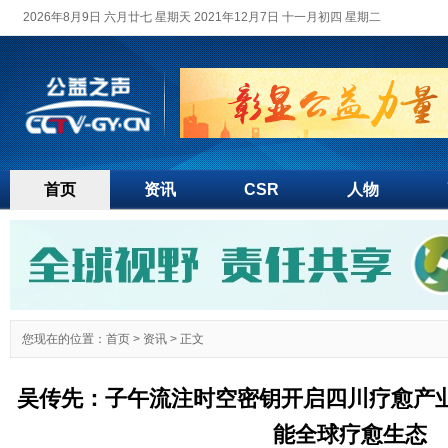
2026年8月9日 六月廿七 星期天 2021年12月7日 十一月初四 星期二
首页
资讯
CSR
人物
您现在的位置：
首页
>
资讯
> 正文
吴传先：子午流注时空密钥开启四川疗愈产业
能全球疗愈生态