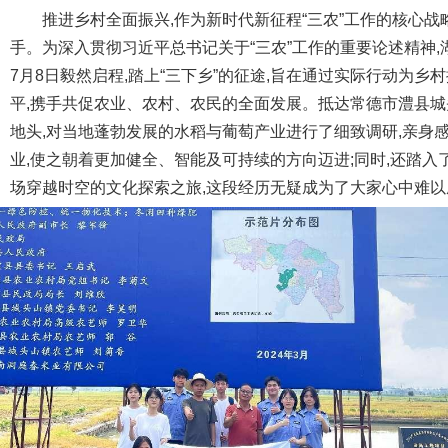
推进乡村全面振兴,作为新时代新征程“三农”工作的核心战
手。为深入贯彻习近平总书记关于“三农”工作的重要论述精神,
7月8日毅然启程,踏上“三下乡”的征途,旨在通过实际行动为乡
平,携手共促农业、农村、农民的全面发展。抵达常德市澧县城
地头,对当地蓬勃发展的水稻与葡萄产业进行了细致调研,亲身
业,使之朝着更加健全、智能及可持续的方向迈进;同时,还踏入
场穿越时空的文化探索之旅,这段经历无疑成为了大家心中难