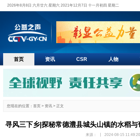
2026年8月8日 六月廿六 星期六 2021年12月7日 十一月初四 星期二
首页
资讯
CSR
人物
您现在的位置：
首页
>
资讯
> 正文
寻风三下乡|探秘常德澧县城头山镇的水稻与
|
来源：
2024-08-15 11:49:2