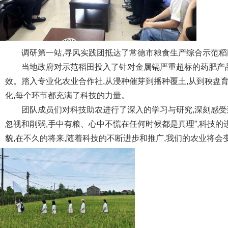
调研第一站,寻风实践团抵达了常德市粮食生产综合示范
当地政府对示范稻田投入了针对金属镉严重超标的药肥产
效。踏入专业化农业合作社,从浸种催芽到播种覆土,从到秧盘
化,每个环节都充满了科技的力量。
团队成员们对科技助农进行了深入的学习与研究,深刻感受
忽视和削弱,手中有粮、心中不慌在任何时候都是真理”,科技
貌,在不久的将来,随着科技的不断进步和推广,我们的农业将