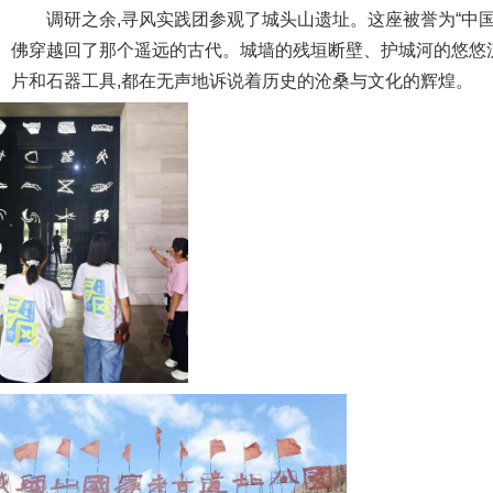
调研之余,寻风实践团参观了城头山遗址。这座被誉为“中国
佛穿越回了那个遥远的古代。城墙的残垣断壁、护城河的悠悠
片和石器工具,都在无声地诉说着历史的沧桑与文化的辉煌。