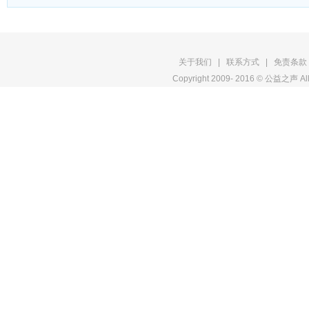
版
关于我们
|
联系方式
|
免责条款
Copyright 2009- 2016 © 公益之声 All
权
申
明