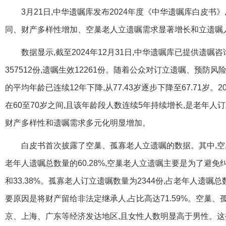
3月21日,中华遗嘱库发布2024年度《中华遗嘱库白皮书
同、财产多样性增加、空巢老人立遗嘱需求显著增长和立遗嘱
数据显示,截至2024年12月31日,中华遗嘱库已提供遗嘱咨询
357512份,遗嘱生效12261份。随着公众对订立遗嘱、预防
的平均年龄已连续12年下降,从77.43岁逐步下降至67.71岁
在60至70岁之间,且该年龄段人数连续5年持续增长,是老年人订
财产多样性和遗嘱需求多元化明显增加。
白皮书首次披露了空巢、孤寡老人立遗嘱的数据。其中,空巢
老年人遗嘱总数量的60.28%,空巢老人立遗嘱主要是为了避免纠
和33.38%。孤寡老人订立遗嘱数量为2344份,占老年人遗嘱总
要原因是将财产留给非法定继承人,占比高达71.59%。空巢
京、上海、广东等经济发达地区,且女性人数明显高于男性。这