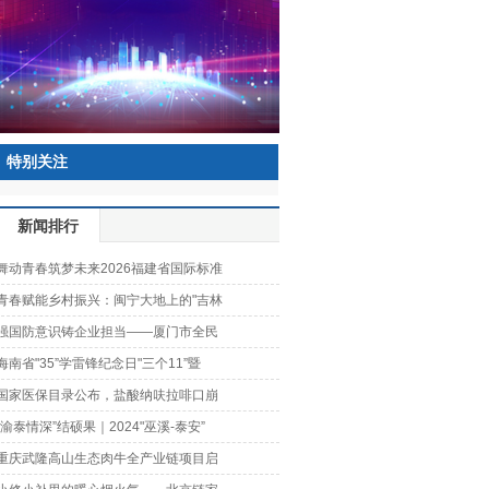
特别关注
新闻排行
舞动青春筑梦未来2026福建省国际标准
青春赋能乡村振兴：闽宁大地上的"吉林
强国防意识铸企业担当——厦门市全民
海南省"35”学雷锋纪念日"三个11”暨
国家医保目录公布，盐酸纳呋拉啡口崩
"渝泰情深”结硕果｜2024"巫溪-泰安”
重庆武隆高山生态肉牛全产业链项目启