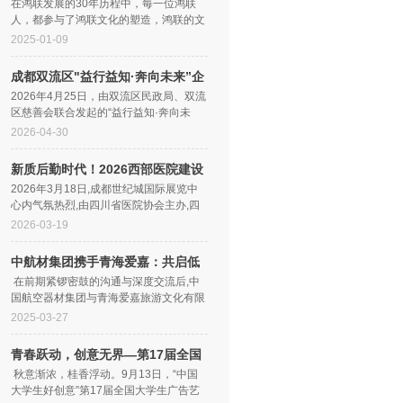
升级
在鸿联发展的30年历程中，每一位鸿联
人，都参与了鸿联文化的塑造，鸿联的文
化也深刻地影响着每一位鸿联人。30载风
2025-01-09
雨征程，我们始终坚持“品质力臻卓越...
成都双流区"益行益知·奔向未来”企
业
2026年4月25日，由双流区民政局、双流
区慈善会联合发起的“益行益知·奔向未
来”儿童成长营“企业季”首站活动，在天味
2026-04-30
食品集团总部顺利开展。来自双流...
新质后勤时代！2026西部医院建设
与管
2026年3月18日,成都世纪城国际展览中
心内气氛热烈,由四川省医院协会主办,四
川省医院协会医院后勤支持保障管理分会
2026-03-19
(以下简称:后勤分会)、重庆市医院协会...
中航材集团携手青海爱嘉：共启低
空经
在前期紧锣密鼓的沟通与深度交流后,中
国航空器材集团与青海爱嘉旅游文化有限
公司正式携手,由中国航空器材集团分公司
2025-03-27
中航材南京空港科技有限公司...
青春跃动，创意无界—第17届全国
大学
秋意渐浓，桂香浮动。9月13日，“中国
大学生好创意”第17届全国大学生广告艺