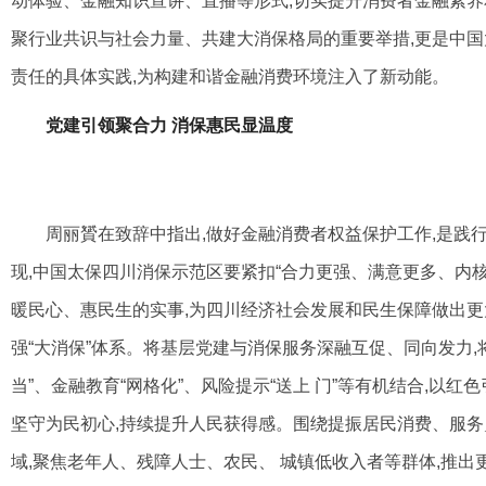
动体验、金融知识宣讲、直
播等形式,切实提升消费者金融素
聚行业共识与社会力量、共建大消保格局的重要举措,更
是中国
责任的具体实践,为构
建和谐金融消费环境注入了新动能。
党建引领聚合力 消保惠民显温度
周丽贇在致辞中指出,做好金融消费者权益保护工作,是践
现,中国太保四川消保示范
区要紧扣“合力更强、满意更多、内核
暖民心、惠民生的实事,为四川经济社会发展和民生保
障做出更
强“大消保”体系。
将基层党建与消保服务深融互促、同向发力,将
当”、金融教育“网格化”、风险提示“送上 门”等有机结合,以
坚守为民初心,持续提升人民获得感。围绕提振居民消费、服务
域,聚焦老年人、残障人士、农民、 城镇低收入者等群体,推出