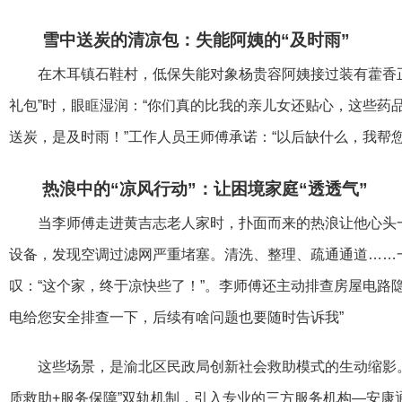
雪中送炭的清凉包：失能阿姨的“及时雨”
在木耳镇石鞋村，低保失能对象杨贵容阿姨接过装有藿香
礼包”时，眼眶湿润：“你们真的比我的亲儿女还贴心，这些药
送炭，是及时雨！”工作人员王师傅承诺：“以后缺什么，我帮
热浪中的“凉风行动”：让困境家庭“透透气”
当李师傅走进黄吉志老人家时，扑面而来的热浪让他心头
设备，发现空调过滤网严重堵塞。清洗、整理、疏通通道……
叹：“这个家，终于凉快些了！”。李师傅还主动排查房屋电路
电给您安全排查一下，后续有啥问题也要随时告诉我”
这些场景，是渝北区民政局创新社会救助模式的生动缩影。 
质救助+服务保障”双轨机制，引入专业的三方服务机构—安康