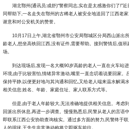
湖北鄂州(通讯员:成舒)“警察同志,实在是太感激你们了!”
同帮助下,一名走失在鄂州的古稀老人被安全地送回了江西老家
谢意和对公安机关的赞誉。
10月17日上午,湖北省鄂州市公安局鄂城区分局西山派出
龄老人,想坐高铁回江西,没有证件,需要帮助。接到警情后,值
场。
到达现场后,发现一名大概90岁高龄的老人一直在火车站
环境,由于比较害怕,情绪异常激动,嘴里一直念叨着说要回家。
保持平静,以便更好地与其沟通和回忆,又给老人端来温水解渴
相关信息:姓名、年龄、家庭住址、家人联系方式等。
但是,由于老人年龄较大,无法准确地提供相关信息。考虑
回派出所休息,再进一步调查。慢慢熟悉后,民警从老人的言语
即联系江西公安协助查询核实。通过多方面的努力,民警终于联
人的现状,王先生非常激动称将立即驱车前往。