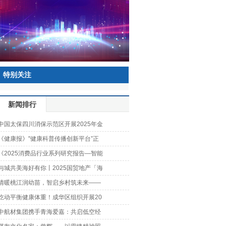
特别关注
新闻排行
中国太保四川消保示范区开展2025年金
《健康报》"健康科普传播创新平台”正
《2025消费品行业系列研究报告—智能
与城共美海好有你丨2025国贸地产「海
情暖桃江润幼苗，智启乡村筑未来——
吃动平衡健康体重！成华区组织开展20
中航材集团携手青海爱嘉：共启低空经