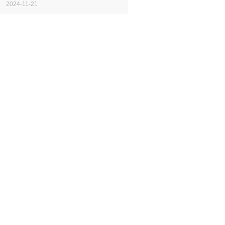
了关于儿童青少年心理健康的线上调查结
2024-11-21
果北京/成都,2024年11月20日——在...