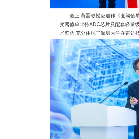
会上,黄磊教授应邀作《变阈值
变阈值单比特ADC芯片及配套轻量
术壁垒,充分体现了深圳大学在雷达