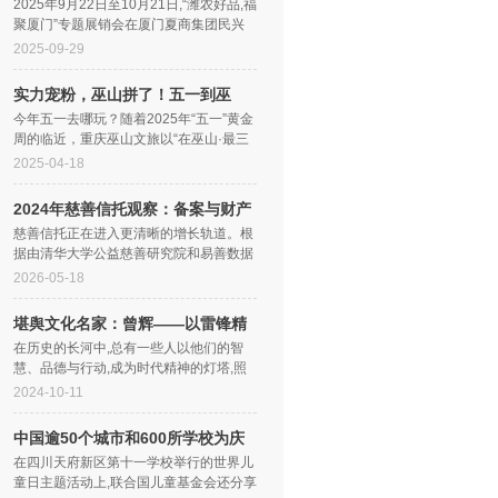
助推
2025年9月22日至10月21日,“潍农好品,福
聚厦门”专题展销会在厦门夏商集团民兴
超市举办。本次活动以“好品相约·山海相
2025-09-29
逢”为主题,由夏商民兴超市和潍...
实力宠粉，巫山拼了！五一到巫
山，就
今年五一去哪玩？随着2025年“五一”黄金
周的临近，重庆巫山文旅以“在巫山·最三
峡”品牌战略为引领，正式发布文旅服务
2025-04-18
提质方案。节日前夕，一批新消...
2024年慈善信托观察：备案与财产
规模
慈善信托正在进入更清晰的增长轨道。根
据由清华大学公益慈善研究院和易善数据
联合研究、撰写和发布的《中国慈善捐赠
2026-05-18
2025》报告，截至2024年底，我国慈...
堪舆文化名家：曾辉——以雷锋精
神照
在历史的长河中,总有一些人以他们的智
慧、品德与行动,成为时代精神的灯塔,照
亮着后来者的前行之路。曾辉,这位在中国
2024-10-11
堪舆界享有盛誉的名家,便是这样一位...
中国逾50个城市和600所学校为庆
祝世界
在四川天府新区第十一学校举行的世界儿
童日主题活动上,联合国儿童基金会还分享