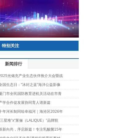
特别关注
新闻排行
2025光储充产业生态伙伴推介大会暨战
全国生态日："冰封之蓝”海洋公益影像
厦门市全民国防教育进机关活动在市青
产学合作促发展协同育人谱新篇
十年河长制同绘幸福河｜海沧区2026年
"三星堆”x"莱俪（LALIQUE）”品牌联
新新向尚，序启新篇！专注乳酸菌15年