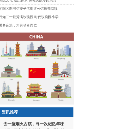
传统文化"活态传承”课程实践零距离对
朝阳区图书馆麦子店街道分馆擦亮阅读
行知二十载芳满玫瑰园|时代玫瑰园小学
暖冬音浪，为劳动者而歌
资讯推荐
去一座烟火古镇，寻一次记忆年味