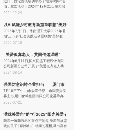
西沱
近日，西沱古镇成功举办了“暖冬晒年”活
动，此次活动于2024年12月21日盛大启
幕，为游客们精心打造了一场集传统年味
2024-12-24
与文化魅力于一体的精彩盛宴，入一...
以AI赋能乡村教育新篇章联想"美好
假期
2025年7月9日，华南理工大学2025年暑
期“三下乡”社会实践活动暨联想“美好假
期”第十一季出征仪式在华南理工大学举
2025-07-10
行。华南理工大学党委常委、副校长...
“关爱孤寡老人，共同传递温暖”
2024年8月11日,国兴同盛工程设计有限
公司新疆分公司开展了“关爱孤寡老人共
同传递温暖”的公益活动。随着老龄化的
2024-08-14
加剧,孤寡老人的问题日益凸显。这些老...
强国防意识铸企业担当——厦门市
全民
7月18日下午,由市委宣传部、市国资委党
委主办,厦门象屿集团有限公司党委承办
的“强国防意识铸企业担当”厦门市全民国
2025-07-21
防教育进企业活动在象屿集团爱国主...
满载关爱向"黔”行2025"阳光关爱·i
读
随着一阵阵激昂的鼓点声响起,身着苗族盛
装的孩子们舞动红白相间的花棍,敲出富有