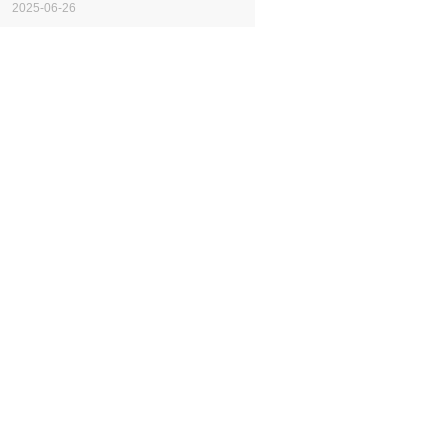
韵律的节奏。他们脚步轻快,裙摆上下翻
2025-06-26
飞,不断变换出复杂的队形,用这场极...