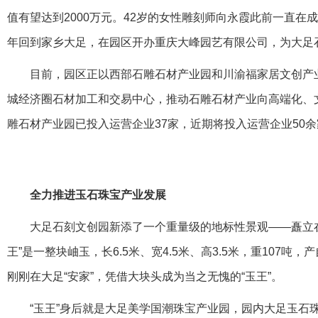
值有望达到2000万元。42岁的女性雕刻师向永霞此前一直在成
年回到家乡大足，在园区开办重庆大峰园艺有限公司，为大足
目前，园区正以西部石雕石材产业园和川渝福家居文创产
城经济圈石材加工和交易中心，推动石雕石材产业向高端化、
雕石材产业园已投入运营企业37家，近期将投入运营企业50余
全力推进玉石珠宝产业发展
大足石刻文创园新添了一个重量级的地标性景观——矗立在
王”是一整块岫玉，长6.5米、宽4.5米、高3.5米，重107
刚刚在大足“安家”，凭借大块头成为当之无愧的“玉王”。
“玉王”身后就是大足美学国潮珠宝产业园，园内大足玉石