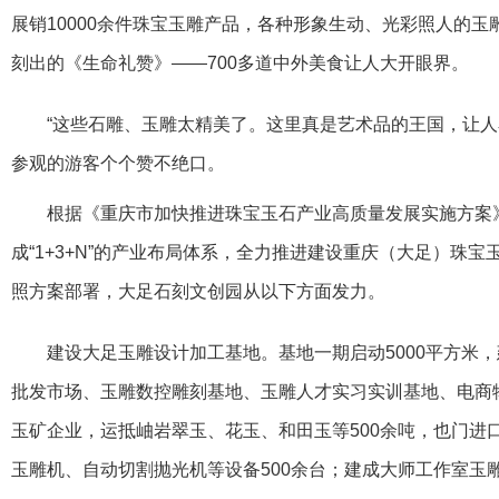
展销10000余件珠宝玉雕产品，各种形象生动、光彩照人的
刻出的《生命礼赞》——700多道中外美食让人大开眼界。
“这些石雕、玉雕太精美了。这里真是艺术品的王国，让人
参观的游客个个赞不绝口。
根据《重庆市加快推进珠宝玉石产业高质量发展实施方案》
成“1+3+N”的产业布局体系，全力推进建设重庆（大足）珠
照方案部署，大足石刻文创园从以下方面发力。
建设大足玉雕设计加工基地。基地一期启动5000平方米
批发市场、玉雕数控雕刻基地、玉雕人才实习实训基地、电商
玉矿企业，运抵岫岩翠玉、花玉、和田玉等500余吨，也门进
玉雕机、自动切割抛光机等设备500余台；建成大师工作室玉雕